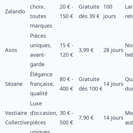
choix,
20 € -
Gratuite
100
Lar
Zalando
toutes
150 €
dès 39 €
jours
ret
marques
Pièces
uniques,
15 € -
No
Asos
3,99 €
28 jours
avant-
120 €
he
garde
Élégance
80 € -
Gratuite
Qua
Sézane
française,
14 jours
400 €
dès 100 €
dur
qualité
Luxe
Vestiaire
d’occasion,
30 € -
Mo
7,90 €
14 jours
Collective
pièces
500 €
aut
uniques