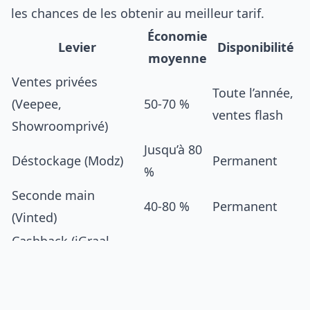
les chances de les obtenir au meilleur tarif.
Économie
Levier
Disponibilité
moyenne
Ventes privées
Toute l’année,
(Veepee,
50-70 %
ventes flash
Showroomprivé)
Jusqu’à 80
Déstockage (Modz)
Permanent
%
Seconde main
40-80 %
Permanent
(Vinted)
Cashback (iGraal,
2-10 %
Toute l’année
Poulpeo)
Codes promo
5-20 %
Variable
2 × 4